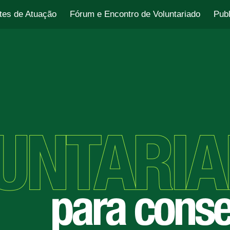
tes de Atuação
Fórum e Encontro de Voluntariado
Pub