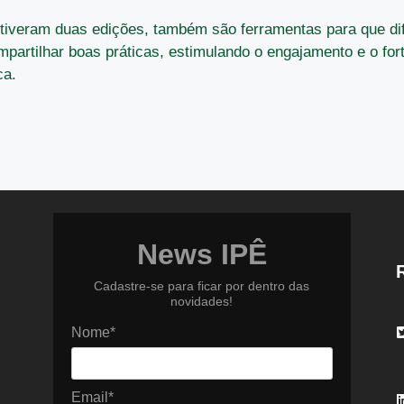
 tiveram duas edições, também são ferramentas para que di
partilhar boas práticas, estimulando o engajamento e o fort
ca.
News IPÊ
Cadastre-se para ficar por dentro das
novidades!
Nome*
Email*